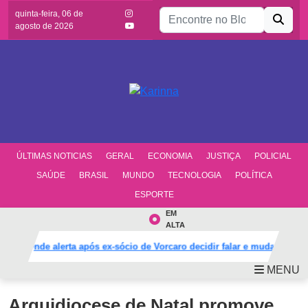
Buscar por:
quinta-feira, 06 de
agosto de 2026
ÚLTIMAS NOTICIAS
GERAL
ECONOMIA
JUSTIÇA
POLICIAL
SAÚDE
BRASIL
MUNDO
TECNOLOGIA
POLÍTICA
ESPORTE
EM
ALTA
 acende alerta após ex-sócio de Vorcaro decidir falar e mudar defesa
MENU
Arquidiocese de Natal promove