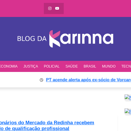
ECONOMIA
JUSTIÇA
POLICIAL
SAÚDE
BRASIL
MUNDO
TECN
PT acende alerta após ex-sócio de Vorcaro de
onários do Mercado da Redinha recebem
do de qualificação profissional