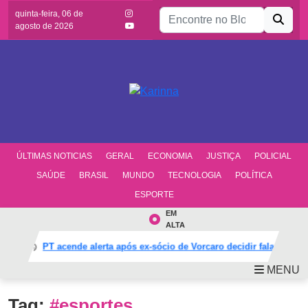
Buscar por:
quinta-feira, 06 de
agosto de 2026
ÚLTIMAS NOTICIAS
GERAL
ECONOMIA
JUSTIÇA
POLICIAL
SAÚDE
BRASIL
MUNDO
TECNOLOGIA
POLÍTICA
ESPORTE
EM
ALTA
PT acende alerta após ex-sócio de Vorcaro decidir falar e muda
MENU
Tag:
#esportes