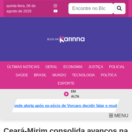
Buscar por:
quinta-feira, 06 de
agosto de 2026
ÚLTIMAS NOTICIAS
GERAL
ECONOMIA
JUSTIÇA
POLICIAL
SAÚDE
BRASIL
MUNDO
TECNOLOGIA
POLÍTICA
ESPORTE
EM
ALTA
PT acende alerta após ex-sócio de Vorcaro decidir falar e mudar defesa
MENU
Ceará-Mirim consolida avanços na