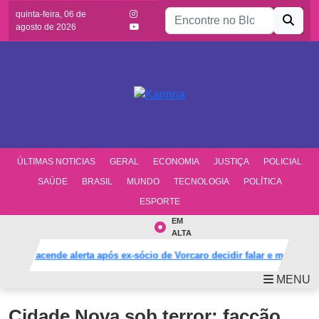
Buscar por:
quinta-feira, 06 de
agosto de 2026
ÚLTIMAS NOTICIAS
GERAL
ECONOMIA
JUSTIÇA
POLICIAL
SAÚDE
BRASIL
MUNDO
TECNOLOGIA
POLÍTICA
ESPORTE
EM
ALTA
PT acende alerta após ex-sócio de Vorcaro decidir falar e mudar def
MENU
Cidade Nova sob terror: facção