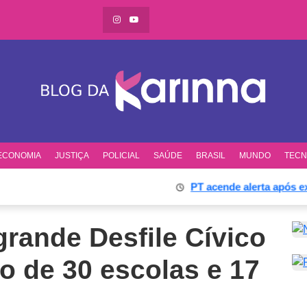
ECONOMIA
JUSTIÇA
POLICIAL
SAÚDE
BRASIL
MUNDO
TECN
PT acende alerta após ex-sóc
grande Desfile Cívico
o de 30 escolas e 17