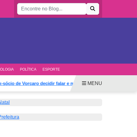
Buscar por:
OLOGIA
POLÍTICA
ESPORTE
MENU
io de Vorcaro decidir falar e mudar defesa
Anunciado vic