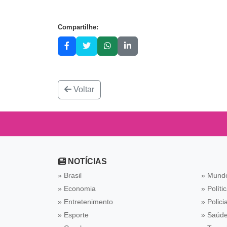
Compartilhe:
Voltar
NOTÍCIAS
» Brasil
» Mund
» Economia
» Políti
» Entretenimento
» Policia
» Esporte
» Saúd