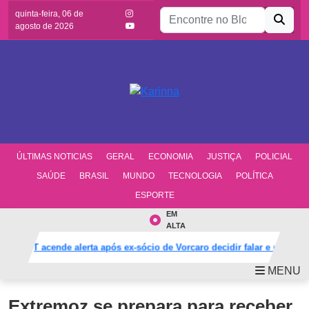
Buscar por:
quinta-feira, 06 de
agosto de 2026
ÚLTIMAS NOTICIAS
GERAL
ECONOMIA
JUSTIÇA
POLICIAL
SAÚDE
BRASIL
MUNDO
TECNOLOGIA
POLÍTICA
ESPORTE
EM
ALTA
PT acende alerta após ex-sócio de Vorcaro decidir falar e mudar def
MENU
Extremoz se prepara para receber