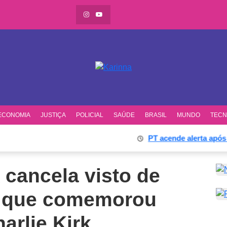
ECONOMIA
JUSTIÇA
POLICIAL
SAÚDE
BRASIL
MUNDO
TECN
PT acende alerta após ex-s
cancela visto de
o que comemorou
arlie Kirk