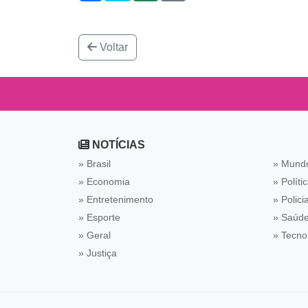
Voltar
NOTÍCIAS
» Brasil
» Mund
» Economia
» Políti
» Entretenimento
» Policia
» Esporte
» Saúd
» Geral
» Tecno
» Justiça