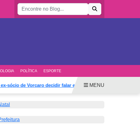
Buscar por:
OLOGIA
POLÍTICA
ESPORTE
MENU
ócio de Vorcaro decidir falar e mudar defesa
Anunciado 