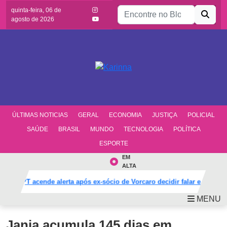
Buscar por:
quinta-feira, 06 de
agosto de 2026
ÚLTIMAS NOTICIAS
GERAL
ECONOMIA
JUSTIÇA
POLICIAL
SAÚDE
BRASIL
MUNDO
TECNOLOGIA
POLÍTICA
ESPORTE
EM
ALTA
PT acende alerta após ex-sócio de Vorcaro decidir falar e mudar de
MENU
Janja acumula 145 dias em