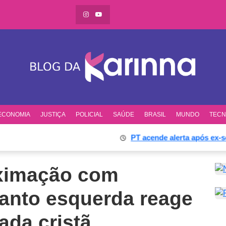
ECONOMIA
JUSTIÇA
POLICIAL
SAÚDE
BRASIL
MUNDO
TECN
PT acende alerta após ex-sócio de 
oximação com
anto esquerda reage
ada cristã