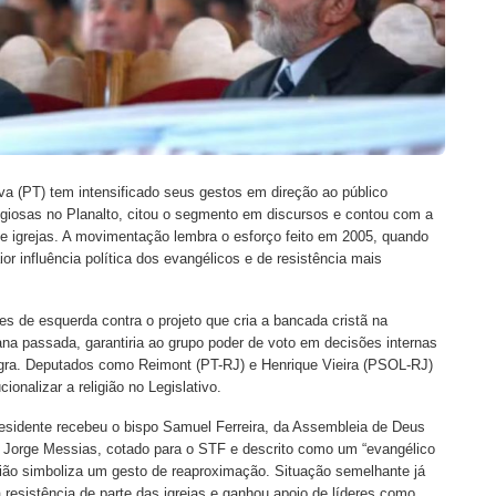
lva (PT) tem intensificado seus gestos em direção ao público
igiosas no Planalto, citou o segmento em discursos e contou com a
de igrejas. A movimentação lembra o esforço feito em 2005, quando
r influência política dos evangélicos e de resistência mais
 de esquerda contra o projeto que cria a bancada cristã na
na passada, garantiria ao grupo poder de voto em decisões internas
gra. Deputados como Reimont (PT-RJ) e Henrique Vieira (PSOL-RJ)
ionalizar a religião no Legislativo.
presidente recebeu o bispo Samuel Ferreira, da Assembleia de Deus
 Jorge Messias, cotado para o STF e descrito como um “evangélico
nião simboliza um gesto de reaproximação. Situação semelhante já
 resistência de parte das igrejas e ganhou apoio de líderes como