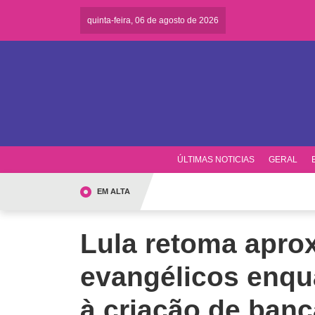
quinta-feira, 06 de agosto de 2026
ÚLTIMAS NOTICIAS
GERAL
EM ALTA
Lula retoma apr
evangélicos enqu
à criação de banc