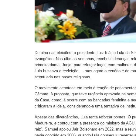
De olho nas eleições, o presidente Luiz Inácio Lula da Si
evangélico. Nas últimas semanas, recebeu lideranças rel
primeira-dama, Janja, para reforçar laços com mulheres 
Lula buscava a reeleição — mas agora o cenário é de maio
acentuada nas bases religiosas.
O movimento acontece em meio à reação de parlamentares
Câmara. A proposta, que teve urgência aprovada na sema
da Casa, como já ocorre com as bancadas feminina e ne
criticaram a ideia, considerando-a uma tentativa de instituc
Apesar das divergências, Lula tenta reforçar pontes. O 
Madureira, e contou com a presença do ministro da AGU,
raiz”. Samuel apoiou Jair Bolsonaro em 2022, mas a reu
havia ocorrido em 2006, quando Lula conseguiu reverter a