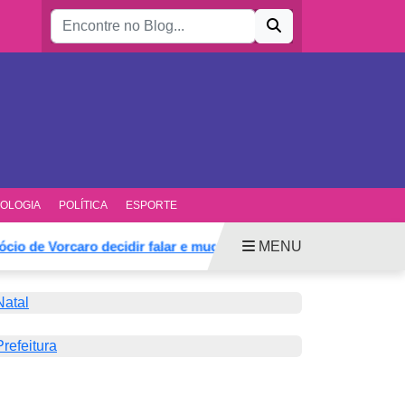
Buscar por:
OLOGIA
POLÍTICA
ESPORTE
MENU
Vorcaro decidir falar e mudar defesa
Anunciado vice de 