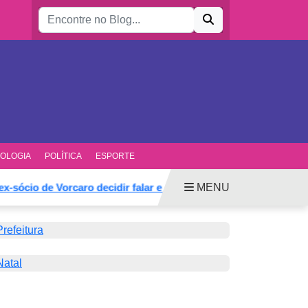
Buscar por:
OLOGIA
POLÍTICA
ESPORTE
MENU
ócio de Vorcaro decidir falar e mudar defesa
Anunciado 