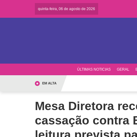
quinta-feira, 06 de agosto de 2026
ÚLTIMAS NOTICIAS
GERAL
EM ALTA
Mesa Diretora re
cassação contra 
leitura prevista 