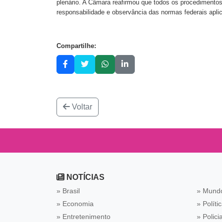
plenário. A Câmara reafirmou que todos os procedimento
responsabilidade e observância das normas federais apli
Compartilhe:
Voltar
NOTÍCIAS
» Brasil
» Mund
» Economia
» Políti
» Entretenimento
» Policia