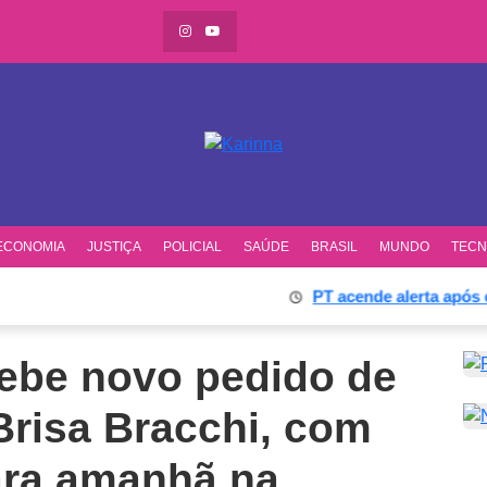
ECONOMIA
JUSTIÇA
POLICIAL
SAÚDE
BRASIL
MUNDO
TECN
PT acende alerta após ex-s
cebe novo pedido de
Brisa Bracchi, com
para amanhã na