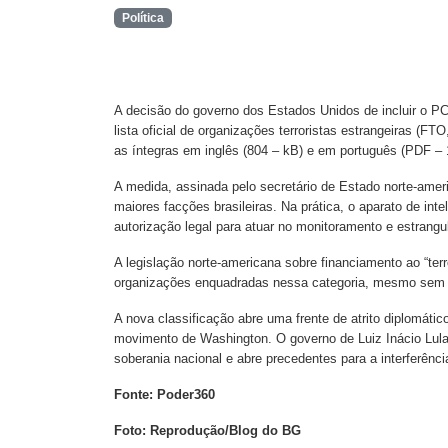
Política
A decisão do governo dos Estados Unidos de incluir o 
lista oficial de organizações terroristas estrangeiras (FTO
as íntegras em inglês (804 – kB) e em português (PDF –
A medida, assinada pelo secretário de Estado norte-ame
maiores facções brasileiras. Na prática, o aparato de in
autorização legal para atuar no monitoramento e estrangu
A legislação norte-americana sobre financiamento ao “t
organizações enquadradas nessa categoria, mesmo sem c
A nova classificação abre uma frente de atrito diplomátic
movimento de Washington. O governo de Luiz Inácio Lula d
soberania nacional e abre precedentes para a interferênci
Fonte: Poder360
Foto: Reprodução/Blog do BG