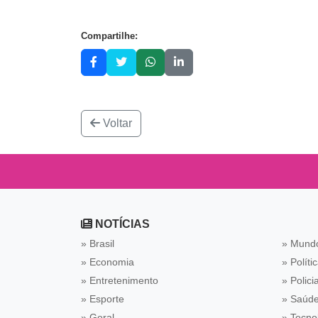
Compartilhe:
Voltar
NOTÍCIAS
» Brasil
» Mund
» Economia
» Políti
» Entretenimento
» Policia
» Esporte
» Saúd
» Geral
» Tecno