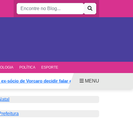
Buscar por:
OLOGIA
POLÍTICA
ESPORTE
MENU
sócio de Vorcaro decidir falar e mudar defesa
Anunciado 