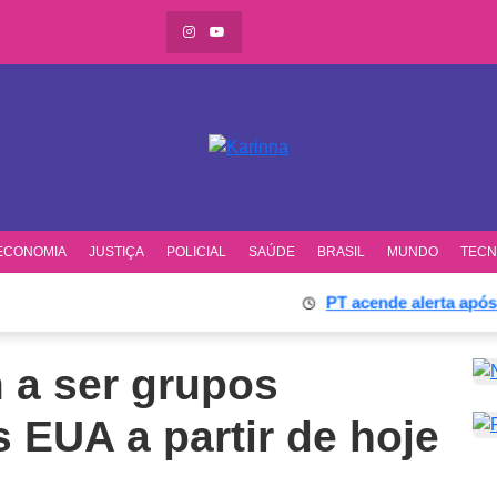
ECONOMIA
JUSTIÇA
POLICIAL
SAÚDE
BRASIL
MUNDO
TECN
PT acende alerta após ex-
 a ser grupos
s EUA a partir de hoje