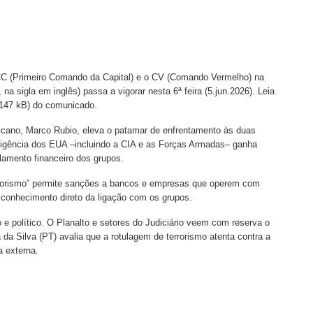
PCC (Primeiro Comando da Capital) e o CV (Comando Vermelho) na
, na sigla em inglês) passa a vigorar nesta 6ª feira (5.jun.2026). Leia
 147 kB) do comunicado.
ricano, Marco Rubio, eleva o patamar de enfrentamento às duas
teligência dos EUA –incluindo a CIA e as Forças Armadas– ganha
lamento financeiro dos grupos.
errorismo” permite sanções a bancos e empresas que operem com
onhecimento direto da ligação com os grupos.
o e político. O Planalto e setores do Judiciário veem com reserva o
a Silva (PT) avalia que a rotulagem de terrorismo atenta contra a
a externa.