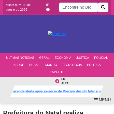
Buscar por:
quinta-feira, 06 de
agosto de 2026
ÚLTIMAS NOTICIAS
GERAL
ECONOMIA
JUSTIÇA
POLICIAL
SAÚDE
BRASIL
MUNDO
TECNOLOGIA
POLÍTICA
ESPORTE
EM
ALTA
PT acende alerta após ex-sócio de Vorcaro decidir falar e mudar defe
MENU
Prefeitura do Natal realiza