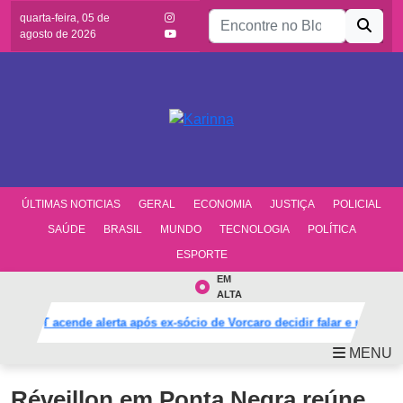
Buscar por:
quarta-feira, 05 de
agosto de 2026
ÚLTIMAS NOTICIAS
GERAL
ECONOMIA
JUSTIÇA
POLICIAL
SAÚDE
BRASIL
MUNDO
TECNOLOGIA
POLÍTICA
ESPORTE
EM
ALTA
PT acende alerta após ex-sócio de Vorcaro decidir falar e mudar de
MENU
Réveillon em Ponta Negra reúne