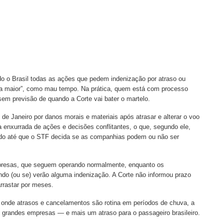
odo o Brasil todas as ações que pedem indenização por atraso ou
a maior”, como mau tempo. Na prática, quem está com processo
sem previsão de quando a Corte vai bater o martelo.
e Janeiro por danos morais e materiais após atrasar e alterar o voo
a enxurrada de ações e decisões conflitantes, o que, segundo ele,
 tudo até que o STF decida se as companhias podem ou não ser
mpresas, que seguem operando normalmente, enquanto os
o (ou se) verão alguma indenização. A Corte não informou prazo
arrastar por meses.
, onde atrasos e cancelamentos são rotina em períodos de chuva, a
 grandes empresas — e mais um atraso para o passageiro brasileiro.