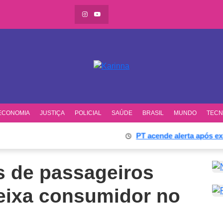
ECONOMIA
JUSTIÇA
POLICIAL
SAÚDE
BRASIL
MUNDO
TECN
PT acende alerta após ex-sóc
es de passageiros
deixa consumidor no