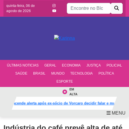
Buscar por:
quinta-feira, 06 de
agosto de 2026
ÚLTIMAS NOTICIAS
GERAL
ECONOMIA
JUSTIÇA
POLICIAL
SAÚDE
BRASIL
MUNDO
TECNOLOGIA
POLÍTICA
ESPORTE
EM
ALTA
PT acende alerta após ex-sócio de Vorcaro decidir falar e mudar defesa
MENU
Indústria do café prevê alta de até