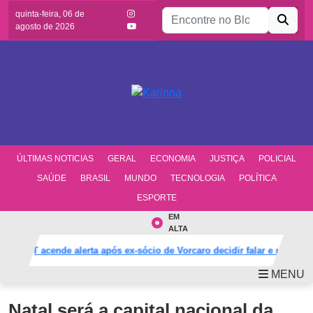
Buscar por:
quinta-feira, 06 de
agosto de 2026
ÚLTIMAS NOTICIAS
GERAL
ECONOMIA
JUSTIÇA
POLICIAL
SAÚDE
BRASIL
MUNDO
TECNOLOGIA
POLÍTICA
ESPORTE
EM
ALTA
PT acende alerta após ex-sócio de Vorcaro decidir falar e mudar de
MENU
Natal será a capital nacional da